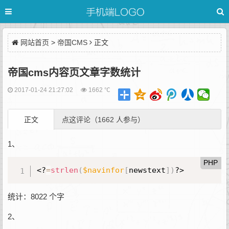
网站首页
>
帝国CMS
正文
帝国cms内容页文章字数统计
2017-01-24 21:27:02
1662 ℃
正文
点这评论（1662 人参与）
1、
PHP
<?
=
strlen
(
$navinfor
[
newstext
]
)
?>
统计：8022 个字
2、