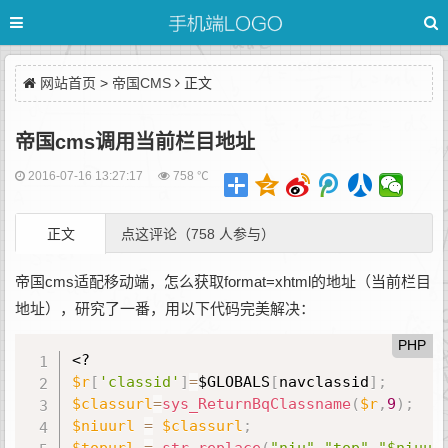
网站首页
>
帝国CMS
正文
帝国cms调用当前栏目地址
2016-07-16 13:27:17
758 ℃
正文
点这评论（758 人参与）
帝国cms适配移动端，怎么获取format=xhtml的地址（当前栏目
地址），研究了一番，用以下代码完美解决：
PHP
<?
$r
[
'classid'
]
=
$GLOBALS
[
navclassid
]
;
$classurl
=
sys_ReturnBqClassname
(
$r
,
9
)
;
$niuurl
=
$classurl
;