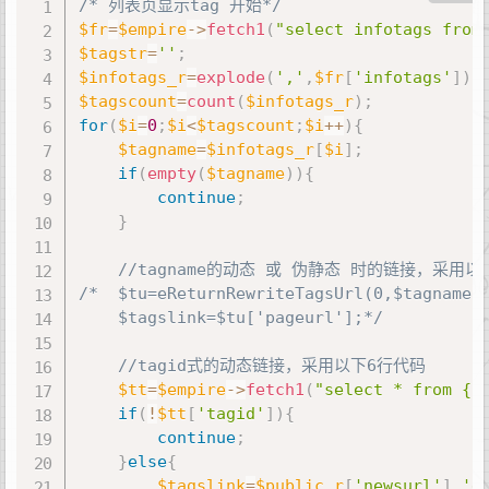
/* 列表页显示tag 开始*/
$fr
=
$empire
-
>
fetch1
(
"select infotags from
$tagstr
=
''
;
$infotags_r
=
explode
(
','
,
$fr
[
'infotags'
]
)
;
$tagscount
=
count
(
$infotags_r
)
;
for
(
$i
=
0
;
$i
<
$tagscount
;
$i
++
)
{
$tagname
=
$infotags_r
[
$i
]
;
if
(
empty
(
$tagname
)
)
{
continue
;
}
//tagname的动态 或 伪静态 时的链接，采用以
/*	$tu=eReturnRewriteTagsUrl(0,$tagname);

	$tagslink=$tu['pageurl'];*/
//tagid式的动态链接，采用以下6行代码
$tt
=
$empire
-
>
fetch1
(
"select * from {$
if
(
!
$tt
[
'tagid'
]
)
{
continue
;
}
else
{
$tagslink
=
$public_r
[
'newsurl'
]
.
'e