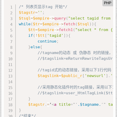
PHP
/* 列表页显示tag 开始*/
$tagstr
=
''
;
$tsql
=
$empire
-
>
query
(
"select tagid from {
while
(
$tr
=
$empire
-
>
fetch
(
$tsql
)
)
{
$tt
=
$empire
-
>
fetch1
(
"select * from {$
if
(
!
$tt
[
'tagid'
]
)
{
continue
;
}
else
{
//tagname的动态 或 伪静态 时的链接，
//$tagslink=eReturnRewriteTagsUrl
//tagid式的动态链接，采用以下1行代码
$tagslink
=
$public_r
[
'newsurl'
]
.
'e
//采用静态化插件时的tag链接，采用以下1
//$tagslink=user_HtmlTagLink($tt[
}
$tagstr
.
=
'
<
a
title
=
"
'
.$tagname.
'
"
tar
}
/*结束*/