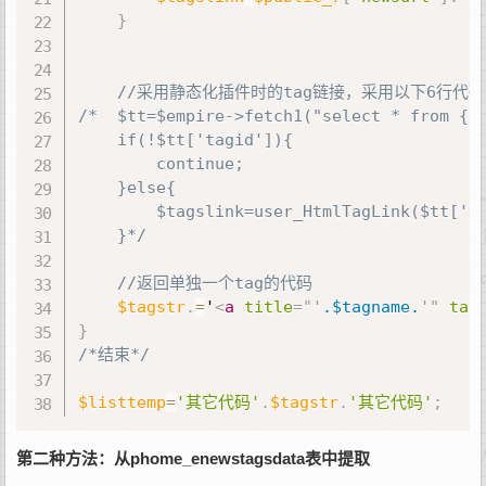
}
//采用静态化插件时的tag链接，采用以下6行代码
/*	$tt=$empire->fetch1("select * from {$dbtbpre}enewstags where tagname='".$tagname."' limit 1");

	if(!$tt['tagid']){

		continue;

	}else{

		$tagslink=user_HtmlTagLink($tt['tagid']);

	}*/
//返回单独一个tag的代码
$tagstr
.
=
'
<
a
title
=
"
'
.$tagname.
'
"
tar
}
/*结束*/
$listtemp
=
'其它代码'
.
$tagstr
.
'其它代码'
;
第二种方法：从phome_enewstagsdata表中提取