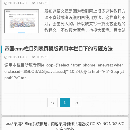
2016-11-20
1742 ℃
发布这篇文章是因为看到网上很多这种教程方
法不奏效或者没说明白使用方法，这样真的不
好，会害死人的。所以我来写一篇比较正规的
教程文。不仅授大家鱼，也授大家渔。百度站
内搜索是站长平台开放的一种附加功能，就是
让把站内搜索框与百度搜索连接起来，使得用户在你的网站上搜索
帝国cms栏目列表页模版调用本栏目下的专题方法
的...
2016-11-18
1079 ℃
调用本栏目所属专题[e:loop={"select * from phome_enewszt wher
e classid='$GLOBALS[navclassid]'",10,24,0}]<a href="/<?=$bqr[zt
path]?>" tar...
‹‹
1
››
本站采用Z-Blog系统搭建，内容采用创作共用版权 CC BY-NC-ND/2.5/C
N 许可协议