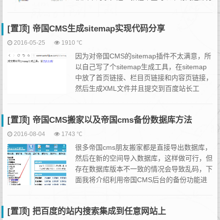
站长。本教程的操作过程是在本机win7+apac
he+php+mysql环境下完成的，主站...
[置顶] 帝国CMS生成sitemap实现代码分享
2016-05-25
1910 ℃
因为对帝国CMS的sitemap插件不太满意，所
以自己写了个sitemap生成工具，在sitemap
中放了首页链接、栏目页链接和内容页链接，
然后生成XML文件并且提交到百度站长工
具，本文中的代码是需要生动生成的，我自己
是在Linux中用cron写的定时任务，每...
[置顶] 帝国CMS搬家以及帝国cms备份数据库方法
2016-08-04
1743 ℃
很多帝国cms朋友搬家都是直接导出数据库，
然后在新的空间导入数据库，这样做可行，但
存在数据库版本不一致的情况会导致乱码，下
面我将介绍利用帝国CMS后台的备份功能进
行搬家方法!第一、登陆后台，点击系统---然
后点击数据库备份，如下图：点击备份数据后跳转到...
[置顶] 把百度的站内搜索集成到任意网站上